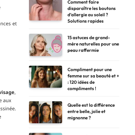
Comment faire
e
disparaître les boutons
d’allergie au soleil ?
Solutions rapides
nces et
15 astuces de grand-
mère naturelles pour une
peau raffermie
Compliment pour une
femme sur sa beauté et +
: 120 idées de
compliments !
visage
,
e aux
Quelle est la différence
ssinée.
entre belle, jolie et
e
mignonne ?