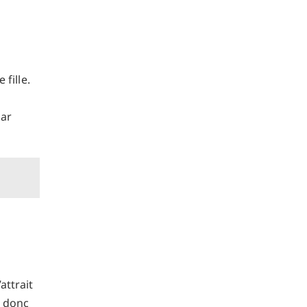
fille.
par
attrait
t donc