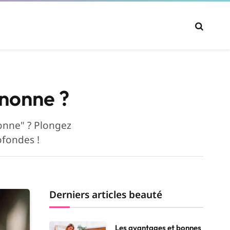
gnonne ?
nonne" ? Plongez
ofondes !
Derniers articles beauté
Les avantages et bonnes